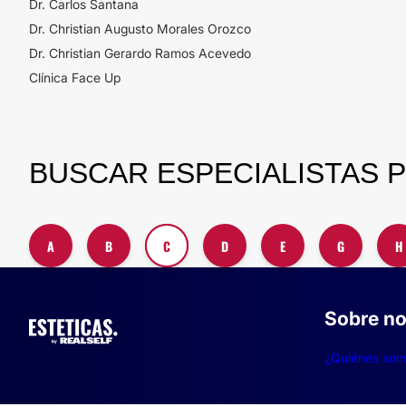
Dr. Carlos Santana
Dr. Christian Augusto Morales Orozco
Dr. Christian Gerardo Ramos Acevedo
Clínica Face Up
BUSCAR ESPECIALISTAS 
A
B
C
D
E
G
H
Sobre no
¿Quiénes so