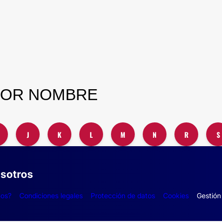
POR NOMBRE
J
K
L
M
N
R
S
sotros
mos?
Condiciones legales
Protección de datos
Cookies
Gestión