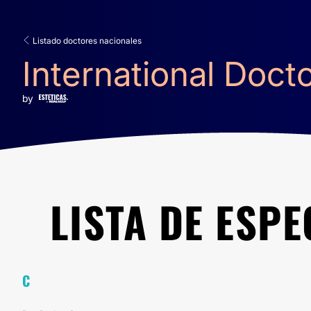
Listado doctores nacionales
International Doct
by
LISTA DE ESPE
C