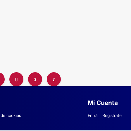
U
X
Z
Mi Cuenta
 de cookies
Entrá
Registrate