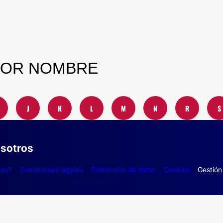
POR NOMBRE
J
K
L
M
N
R
S
sotros
mos?
Condiciones legales
Protección de datos
Cookies
Gestión