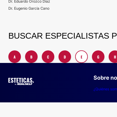
Dr. Eduardo Orozco Díaz
Dr. Eugenio García Cano
BUSCAR ESPECIALISTAS 
A
B
C
D
E
G
H
Sobre no
¿Quiénes so