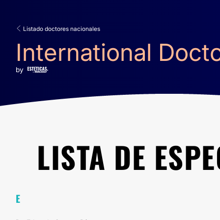
Listado doctores nacionales
International Doct
by
LISTA DE ESPE
E