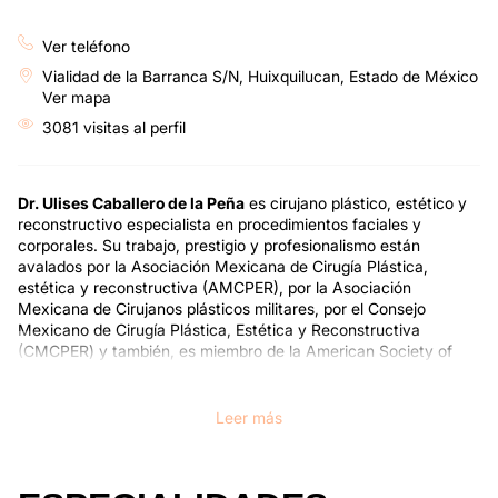
Ver teléfono
Vialidad de la Barranca S/N, Huixquilucan, Estado de México
Ver mapa
3081 visitas al perfil
Dr. Ulises Caballero de la Peña
es cirujano plástico, estético y
reconstructivo especialista en procedimientos faciales y
corporales. Su trabajo, prestigio y profesionalismo están
avalados por la Asociación Mexicana de Cirugía Plástica,
estética y reconstructiva (AMCPER), por la Asociación
Mexicana de Cirujanos plásticos militares, por el Consejo
Mexicano de Cirugía Plástica, Estética y Reconstructiva
(CMCPER) y también, es miembro de la American Society of
Plastic Surgeons (ASPS).
Es egresado de la facultad de medicina de la Universidad de
Leer más
Monterrey y cuenta con una especialidad en Cirugía General en
el Hospital Christus Muguerza. La subespecialización en Cirugía
Plástica, Estética y Reconstructiva la realizó en el Hospital
Central Militar de la Ciudad de México.