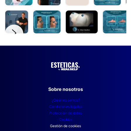
Bichectomia
Relleno de labios
Rejuvenecimiento facial
Blefaroplastia sin cirugía
DERMATOLOGÍA ESTÉTICA
Eliminar cicatrices
Lunares
Verrugas
Hiperhidrosis
Sobre nosotros
¿Quiénes somos?
Condiciones legales
Protección de datos
Cookies
Gestión de cookies