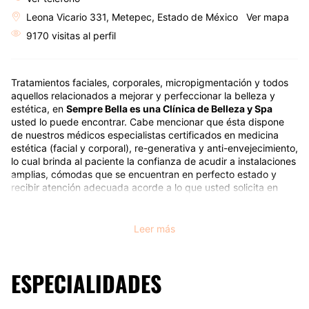
Leona Vicario 331, Metepec, Estado de México
Ver mapa
9170 visitas al perfil
Tratamientos faciales, corporales, micropigmentación y todos
aquellos relacionados a mejorar y perfeccionar la belleza y
estética, en
Sempre Bella es una Clínica de Belleza y Spa
usted lo puede encontrar. Cabe mencionar que ésta dispone
de nuestros médicos especialistas certificados en medicina
estética (facial y corporal), re-generativa y anti-envejecimiento,
lo cual brinda al paciente la confianza de acudir a instalaciones
amplias, cómodas que se encuentran en perfecto estado y
recibir atención adecuada acorde a lo que usted solicita en
tratamiento. Asimismo, la atención es personalizada y
encontrara un ambiente amigable y confiable , ya que nuestro
compromiso es brindarle el mejor servicio para obtener
Leer más
resultados óptimos.
Especialidades
ESPECIALIDADES
En Sempre Bella,
Clínica de Belleza y Spa
pone a su
disposición tratamientos estéticos, re-generativos, anti-edad